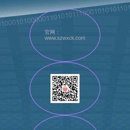
官网：
www.szwxck.com