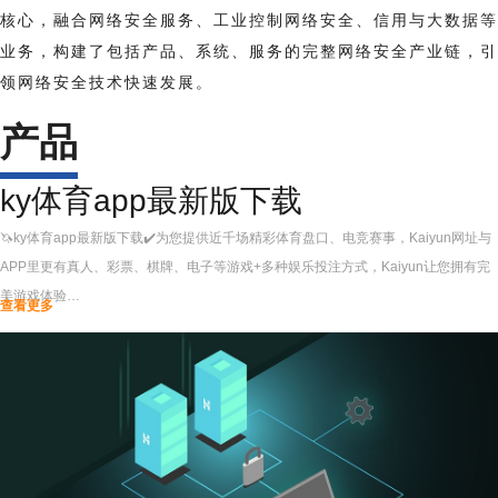
核心，融合网络安全服务、工业控制网络安全、信用与大数据等
业务，构建了包括产品、系统、服务的完整网络安全产业链，引
领网络安全技术快速发展。
产品
ky体育app最新版下载
🦄ky体育app最新版下载✔️为您提供近千场精彩体育盘口、电竞赛事，Kaiyun网址与
APP里更有真人、彩票、棋牌、电子等游戏+多种娱乐投注方式，Kaiyun让您拥有完
美游戏体验…
查看更多