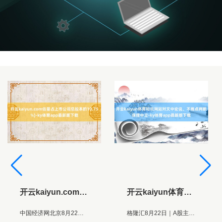
开云kaiyun.com估量占上市公司总股本的10.75%)-ky体育app最新版下载
开云kaiyun体育和讯网站对文中论说、不雅点判断保捏中立-ky体育app最新版下载
中国经济网北京8月22日讯 天普股份(605255.SH)当天复牌一字涨停。界限发稿报29.30元，涨幅9.98%。 昨日晚间，天普股份发布对于控股推动颠倒一致动作东谈主签署《股份转让契约》《增资契约》暨界限权拟发生变更的公告。2025年8月21日，天普控股、天昕买卖、尤建义与中昊芯英(杭州)科技有限公司(以下简称中昊芯英)签署了《对于宁波市天普橡胶科技股份有限公司之股份转让契约》(以下简称《股份转让契约》(一))。同日，普恩投资、天昕买卖与当然东谈主方东晖签署了《对于宁波市天普橡胶科技股份有
格隆汇8月22日｜A股主要指数午后进一步拉升，创业板指午后涨超3%，站上2673.3，创2023年1月30日来新高；本月涨幅达14.8%；半导体、糜掷电子、小金属、互联网处事等看法走强，昆仑万维(300418)20cm涨停，信服服(300454)、菲利华(300395)、锐捷鸠合等个股涨幅居前。 (株连裁剪：宋政 HN002) 【免责声明】本文仅代表作家本东说念主不雅点，与和讯网无关。和讯网站对文中论说、不雅点判断保捏中立，不合所包含实质的准确性、可靠性或完满性提供任何昭示或默示的保证。请