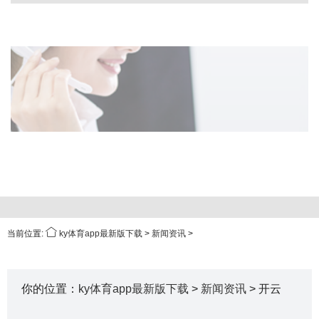
当前位置:
ky体育app最新版下载
>
新闻资讯
>
你的位置：
ky体育app最新版下载
>
新闻资讯
> 开云