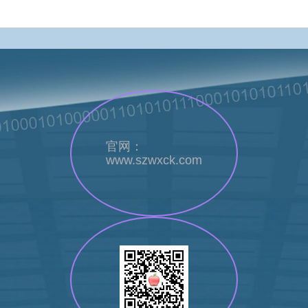
官网：
www.szwxck.com