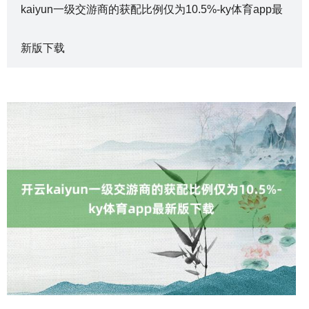
kaiyun一级交游商的获配比例仅为10.5%-ky体育app最
新版下载