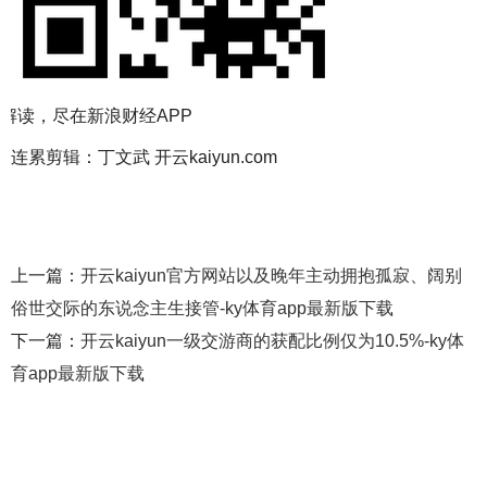
解读，尽在新浪财经APP
连累剪辑：丁文武 开云kaiyun.com
上一篇：
开云kaiyun官方网站以及晚年主动拥抱孤寂、阔别
俗世交际的东说念主生接管-ky体育app最新版下载
下一篇：
开云kaiyun一级交游商的获配比例仅为10.5%-ky体
育app最新版下载