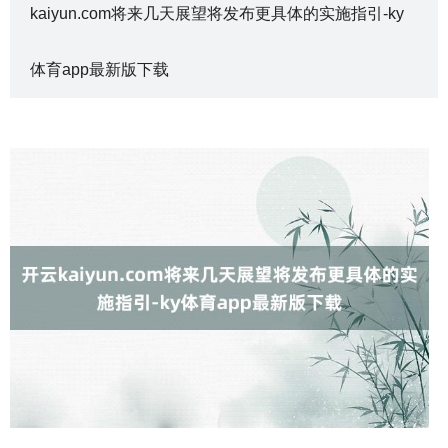
kaiyun.com将来几天展望将发布更具体的实施指引-ky
体育app最新版下载