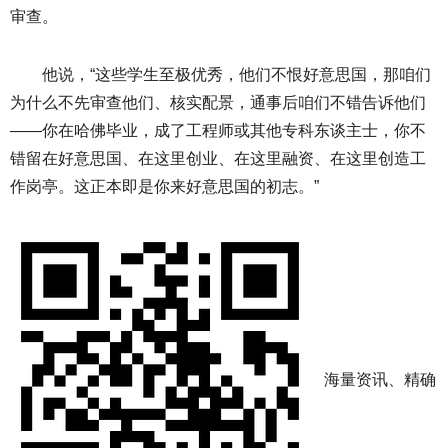
审查。
他说，“这些学生至极优秀，他们不恨好意思国，那咱们
为什么不先审查他们、核实配景，通事后咱们不错告诉他们
——你在哈佛毕业，成了工程师或其他专科东谈主士，你不
错留在好意思国、在这里创业、在这里融资、在这里创造工
作岗亭。这正本即是你来好意思国的初志。”
海量资讯、精确