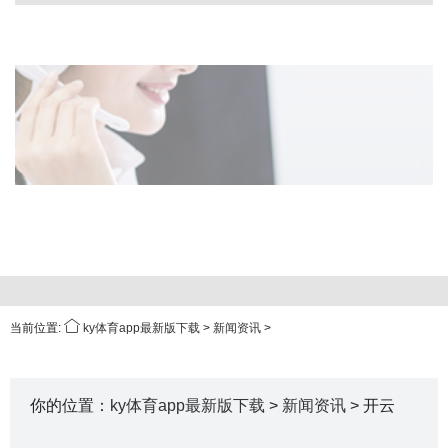
当前位置:
ky体育app最新版下载
>
新闻资讯
>
你的位置：
ky体育app最新版下载
>
新闻资讯
> 开云