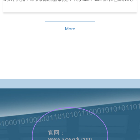
More
官网：
www.szwxck.com