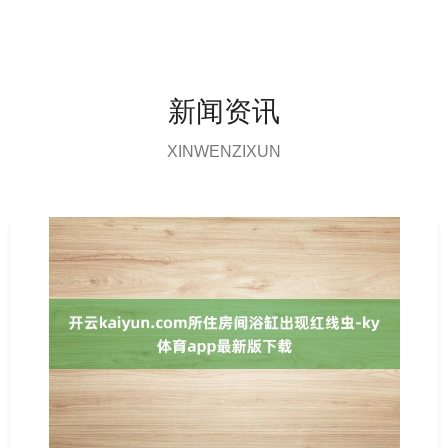
新闻资讯
XINWENZIXUN