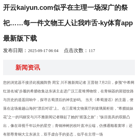
开云kaiyun.com似乎在主理一场深广的祭
祀……每一件文物王人让我咋舌-ky体育app
最新版下载
发布日期：
点击次数：
2025-09-17 06:04
117
新闻资讯
您的浏览器不接济此视频阵势 周宝 川不雅新闻记者 王晋朝 7月2日，参预“中希网
红游名城”步履的希腊收集达东谈主走进广汉三星堆博物馆，在青铜器的斑驳纹路
与历史的逍遥回响中，探寻古蜀漂后的神玄妙码。 当天《希蜀漫话》的主题，便
落在这场逾越山海的“漂后对话”上。 在三星堆文物展厅的玻璃展柜前，“希腊姐妹
花”之一的玛丽安与川不雅新闻记者聊起了她的“摇荡之旅”：“纵目面具的双眼凸
出，像在谛视千年以外的星空；青铜神树的枝叶直冲云端，仿佛通顺着寰球；还
有那尊青铜大立东谈主，双手虚合手的姿态，似乎在主理一场