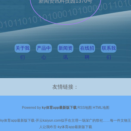
新闻资讯科技园1370号
关于我
产品中
新闻资
在线招
联系我
们
心
讯
聘
们
友情链接：
Powered by
ky体育app最新版下载
RSS地图
HTML地图
ky体育app最新版下载-开云kaiyun.com似乎在主理一场深广的祭祀……每一件文物王
人让我咋舌-ky体育app最新版下载