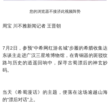
您的浏览器不接济此视频阵势
周宝 川不雅新闻记者 王晋朝
7月2日，参预“中希网红游名城”步履的希腊收集达
东谈主走进广汉三星堆博物馆，在青铜器的斑驳纹
路与历史的逍遥回响中，探寻古蜀漂后的神玄妙
码。
当天《希蜀漫话》的主题，便落在这场逾越山海
的“漂后对话”上。