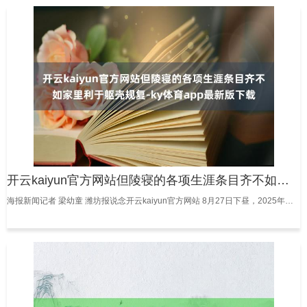
开云kaiyun官方网站但陵寝的各项生涯条目齐不如家里利于躯壳规复-ky体育app最新版下载
海报新闻记者 梁幼童 潍坊报说念开云kaiyun官方网站 8月27日下昼，2025年第二次“中国好东说念主榜”发布典礼暨寰宇说念德表率与身边好东说念主现场通常行径在黑龙江省伊春市举行，潍坊昌邑市饮马义士陵寝守陵东说念主杨智忠入选2025年第二次“中国好东说念主榜”并行为五位访谈东说念主之一干涉行径。 行径现场，杨智忠胸前“中国好东说念主”的绶带红得隆重，那一刻，许多东说念主能够思起了那儿长逝着720款式士的义士陵寝，思起杨智忠与老伴信守陵寝的24载风雨晨昏，思起那些在墓碑前哀泣过的烈属和56位