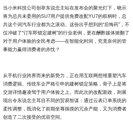
当小米科技公司创举东说念主站在发布会的聚光灯下，晓示
将为总共未委用的SU7用户提供免费改配YU7的权柄时，总
共这个词汽车行业都为之滚动。这份出乎想到的“后悔药”，不
仅冲破了“订车即锁定建树”的行业老例，更在酬酢媒体掀翻了
对于用户体验的全民考虑——在智能化时间，究竟奈何的管
事能力赢得消费者的赤忱？
从手机行业跨界而来的新势力，正在用互联网想维重塑汽车
消费逻辑。传统车企严格引申的建树锁定策略，骨子上是将
交游详情趣凌驾于用户体验之上。而此次的改配新政，则展
现出令东说念主耳目不同的贸易智谋：通过云表订单系统的
柔性调整，既消化了前期坐蓐揣摸的冗余产能，又为消费者
创造了二次接受的优容空间。