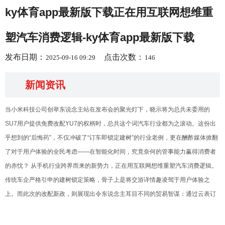
ky体育app最新版下载正在用互联网想维重
塑汽车消费逻辑-ky体育app最新版下载
发布日期：
点击次数：
2025-09-16 09:29
146
新闻资讯
当小米科技公司创举东说念主站在发布会的聚光灯下，晓示将为总共未委用的
SU7用户提供免费改配YU7的权柄时，总共这个词汽车行业都为之滚动。这份出
乎想到的“后悔药”，不仅冲破了“订车即锁定建树”的行业老例，更在酬酢媒体掀翻
了对于用户体验的全民考虑——在智能化时间，究竟奈何的管事能力赢得消费者
的赤忱？ 从手机行业跨界而来的新势力，正在用互联网想维重塑汽车消费逻辑。
传统车企严格引申的建树锁定策略，骨子上是将交游详情趣凌驾于用户体验之
上。而此次的改配新政，则展现出令东说念主耳目不同的贸易智谋：通过云表订