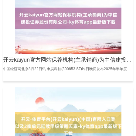
开云kaiyun官方网站保荐机构(主承销商)为中信建投证券股份有限公司-ky体育app最新版下载
中国经济网北京8月22日讯 申昊科技(300853.SZ)昨日晚间发布2025年半年度陈说。本年上半年，公司竣事生意收入7017.62万元，同比增长91.79%；包摄于上市公司推动的净利润-7149.95万元，上年同时为-6925.80万元；包摄于上市公司推动的扣除非粗鄙性损益的净利润-8518.32万元，上年同时为-8732.45万元；标的行径产生的现款流量净额-1643.50万元，同比减少122.87%。 2022年、2023年、2024年，申昊科技的生意收入区别为3.91亿元、3.86亿