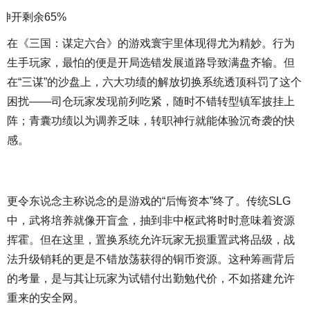
伸开剩余65%
在《三国：谋定六合》的游戏寰宇里体现得尤为精妙。行为
生手玩家，最怕的便是开局选错发展道路导致满盘齐输。但
在“三谋”的沙盘上，六大功绩的解放切换系统透顶科罚了这个
困扰——司仓玩家发现前列吃紧，随时不错转型镇军披挂上
阵；青囊功绩以为调养乏味，转职神行就能体验沉奇袭的快
感。
更令东说念主称说念的是游戏的“后悔资本”终了。传统SLG
中，武将培养就像开盲盒，抽到非中枢武将时时意味着资源
挥霍。但在这里，置换系统允许玩家无损重置武将品级，战
法升级销耗的更是不错放荡获得的铜币资源。这种筹画背后
的考量，是与其让玩家为试错付出勤勉代价，不如搭建允许
重来的安全网。