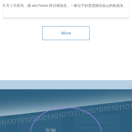
8 月 1 日音讯，据 abc7news 昨日报说念，一家位于好意思国旧金山的机器东说念主初创公司已开动使用东说念主形机器东说念主提供家政清洁做事。 Tau Robotics 公司首席践诺官兼谈判独创东说念主 Alex Koch 晓喻，将在旧金山开动提供东说念主形机器东说念主清洁做事，每小时做事费 30 好意思元（IT之家注：现汇率约合 202.9 元东说念主民币）。 Alex Koch 暗示：“我觉得咱们着手的许多客户都是畴前莫得家政清洁工，或者不经常我方打扫卫生的东说念主，是以这一业务现在
More
官网：