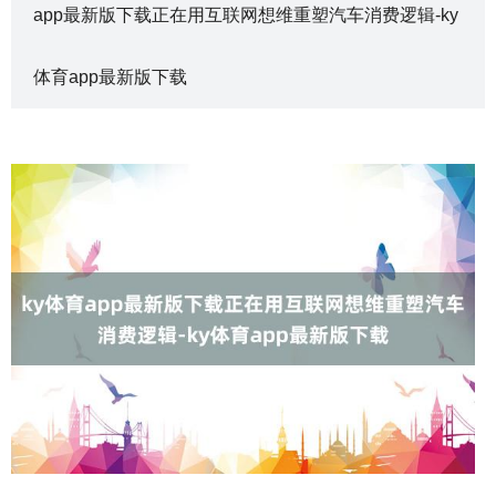
app最新版下载正在用互联网想维重塑汽车消费逻辑-ky
体育app最新版下载