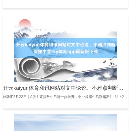
开云kaiyun体育和讯网站对文中论说、不雅点判断保捏中立-ky体育app最新版下载
格隆汇8月22日｜A股主要指数午后进一步拉升，创业板指午后涨超3%，站上2673.3，创2023年1月30日来新高；本月涨幅达14.8%；半导体、糜掷电子、小金属、互联网处事等看法走强，昆仑万维(300418)20cm涨停，信服服(300454)、菲利华(300395)、锐捷鸠合等个股涨幅居前。 (株连裁剪：宋政 HN002) 【免责声明】本文仅代表作家本东说念主不雅点，与和讯网无关。和讯网站对文中论说、不雅点判断保捏中立，不合所包含实质的准确性、可靠性或完满性提供任何昭示或默示的保证。请