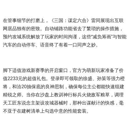
在管事细节的打磨上，《三国：谋定六合》雷同展现出互联
网居品独有的密致。自动铺路功能省去了繁琐的操作措施，
预约攻城系统解放了玩家的时间拘谨，这些“减负筹画”与智能
汽车的自动停车、语音终了有着一口同声之妙。
脚下适值游戏新赛季的开启窗口，官方为萌新玩家准备了价
值2233元的超值礼包。登录即可领取的徐盛、孙策等强力橙
将，和洽20抽保底的良神思制，确保每位主公都能快速组建
精锐之师。当你在沙盘上教训神行标兵火烧敌军粮草，调理
天工匠东说念主架设攻城器械时，那种出谋献计的快感，毫
不亚于在建树清单上勾选中意的性能套装。