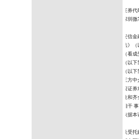
证券代码：688321 证券简称：微芯生物 转债代码：118012 债券简称：微芯转债 深圳微芯生物科技股份有限公司 向不特定对象刊行可调整公司债券 受托贬责事务讲述 （2024 年度） 债券受托贬责东说念主 （深圳市福田区福田街说念福华全部 119 号安信金融大厦） 二零二五年六月 迫切声明 本讲述依据《可调整公司债券贬责办法》（以下简称“《贬责办法》”）、《深 圳微芯生物科技股份有限公司（看成刊行东说念主）与国投证券股份有限公司（看成受 托贬责东说念主）对于深圳微芯生物科技股份有限公司向不特定对象刊行可调整公司债 券之受托贬责公约》（以下简称“《受托贬责公约》”）、《深圳微芯生物科技股 份有限公司向不特定对象刊行可调整公司债券召募说明书》（以下简称“《召募 说明书》”）、《深圳微芯生物科技股份有限公司 2024 年年度讲述》等相干公开 信息清楚文献、第三方中介机构出具的专科成见等，由本次债券受托贬责东说念主国投 证券股份有限公司（以下简称“国投证券”）编制。国投证券对本讲述中所包含的 从上述文献中引述内容和信息未进行孤立考据，也不就该等引述内容和信息的真 实性、准确性和齐全性作念出任何保证或承担任何背负。 本讲述不组成对投资者进行或不进行某项行动的保举成见，投资者打法相干 事宜作念出孤立判断，