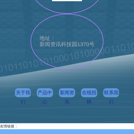
地址：
新闻资讯科技园1370号
关于我
产品中
新闻资
在线招
联系我
们
心
讯
聘
们
友情链接：