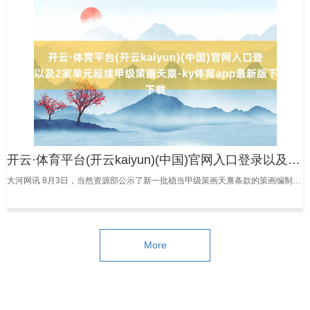
开云·体育平台(开云kaiyun)(中国)官网入口登录以及2家单元延续甲级策画天禀-ky体育app最新版下载
大河网讯 8月3日，当然资源部公示了新一批稳当甲级策画天禀条款的策画编制单元名单，寰宇共有19家单元拟得到甲级策画天禀。其中，河南省共有4家单元入选开云·体育平台(开云kaiyun)(中国)官网入口登录，包括2家单元升级为甲级策画天禀，以及2家单元延续甲级策画天禀。 稳当甲级策画天禀条款的策画编制单元，是指经国务院当然资源阁下部门审查批准，取得《城乡策画（国土空间策画）编制天禀文凭》甲级品级的法东说念主单元。取得该天禀的法东说念主机构，或者在寰宇界限内不息国土空间总体策画、城市设想、历史文化保
More