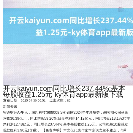
开云kaiyun.com同比增长237.44%;基本
每股收益1.25元-ky体育app最新版下载
发布日期：
点击次数：
2025-04-30 06:51
82
新闻资讯
智通财经APP讯，澜起科技(688008.SH)败露2024年年度酬劳，酬劳期公司落幕
营收36.39亿元，同比增长59.20%;归母净利润14.12亿元，同比增长213.1%;扣非
净利润12.48亿元，同比增长237.44%;基本每股收益1.25元。公司拟每10股派发
现款红利3.90元(含税)。 【免责声明】本文仅代表作家本东说念主不雅点，与和