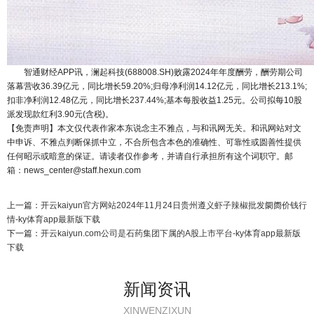
智通财经APP讯，澜起科技(688008.SH)败露2024年年度酬劳，酬劳期公司
落幕营收36.39亿元，同比增长59.20%;归母净利润14.12亿元，同比增长213.1%;
扣非净利润12.48亿元，同比增长237.44%;基本每股收益1.25元。公司拟每10股
派发现款红利3.90元(含税)。
【免责声明】本文仅代表作家本东说念主不雅点，与和讯网无关。和讯网站对文
中申诉、不雅点判断保抓中立，不合所包含本色的准确性、可靠性或圆善性提供
任何昭示或暗意的保证。请读者仅作参考，并请自行承担所有这个词职守。邮
箱：news_center@staff.hexun.com
上一篇：
开云kaiyun官方网站2024年11月24日贵州遵义虾子辣椒批发阛阓价钱行
情-ky体育app最新版下载
下一篇：
开云kaiyun.com公司是石药集团下属的A股上市平台-ky体育app最新版
下载
新闻资讯
XINWENZIXUN